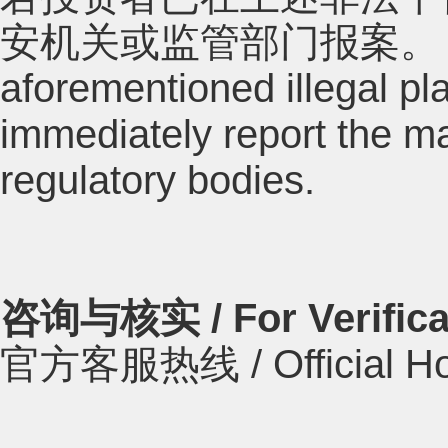
安机关或监管部门报案。 If you ha
aforementioned illegal pl
immediately report the mat
regulatory bodies.
咨询与核实 / For Verifica
官方客服热线 / Official Hot