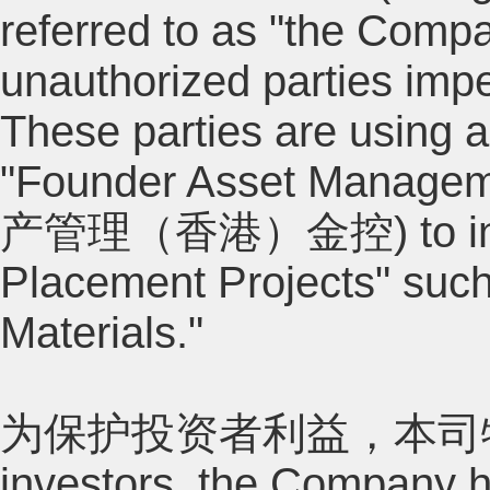
referred to as "the Compa
unauthorized parties imp
These parties are using 
"Founder Asset Managem
产管理（香港）金控) to induce i
Placement Projects" such
Materials."
为保护投资者利益，本司特此声明如下
investors, the Company h