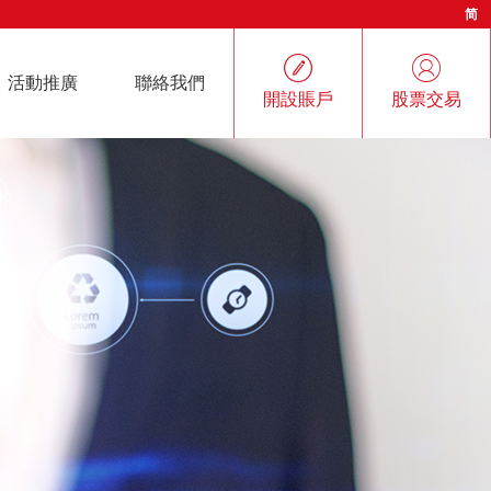
简


活動推廣
聯絡我們
開設賬戶
股票交易